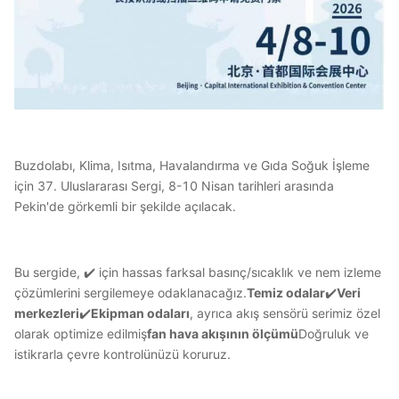
Buzdolabı, Klima, Isıtma, Havalandırma ve Gıda Soğuk İşleme
için 37. Uluslararası Sergi, 8-10 Nisan tarihleri arasında
Pekin'de görkemli bir şekilde açılacak.
Bu sergide, ✔️ için hassas farksal basınç/sıcaklık ve nem izleme
çözümlerini sergilemeye odaklanacağız.
Temiz odalar
✔️
Veri
merkezleri
✔️
Ekipman odaları
, ayrıca akış sensörü serimiz özel
olarak optimize edilmiş
fan hava akışının ölçümü
Doğruluk ve
istikrarla çevre kontrolünüzü koruruz.